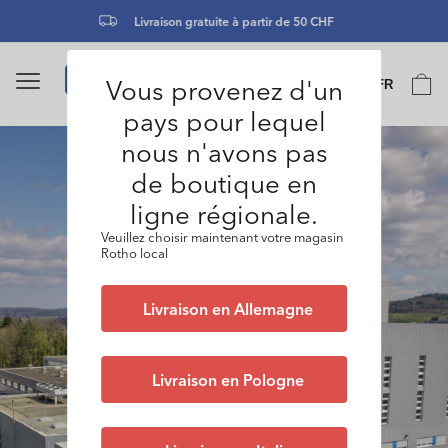
et
passer
Livraison gratuite à partir de 50 CHF
au
contenu
Langue
Vous provenez d'un
Panier
FR
0
pays pour lequel
nous n'avons pas
de boutique en
ligne régionale.
Veuillez choisir maintenant votre magasin
Rotho local
Livraison en Allemagne
Livraison en Pologne