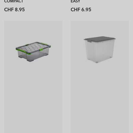
COMPACT
EASY
EVO
Normaler
Normaler
CHF 8.95
CHF 6.95
Preis
Preis