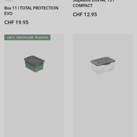
COMPACT
Box 11 l TOTAL PROTECTION
Normaler
EVO
CHF 12.95
Preis
Normaler
CHF 19.95
Preis