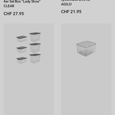
4er Set Box "Lady Shoe"
AGILO
CLEAR
Normaler
CHF 21.95
Normaler
CHF 27.95
Preis
Preis