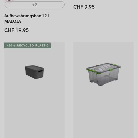
+2
Normaler
CHF 9.95
Preis
Aufbewahrungsbox 12 l
MALOJA
Normaler
CHF 19.95
Preis