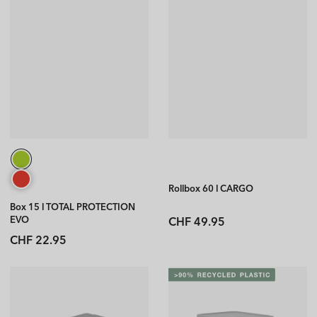
Rollbox 60 l CARGO
Box 15 l TOTAL PROTECTION
Normaler
EVO
CHF 49.95
Preis
Normaler
CHF 22.95
Preis