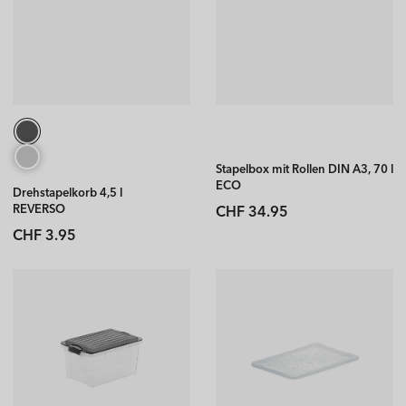
Stapelbox mit Rollen DIN A3, 70 l
ECO
Drehstapelkorb 4,5 l
COMPACT
Normaler
REVERSO
CHF 34.95
Preis
Normaler
CHF 3.95
Preis