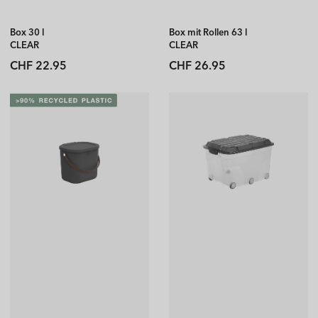
Box 30 l
Box mit Rollen 63 l
CLEAR
CLEAR
Normaler
Normaler
CHF 22.95
CHF 26.95
Preis
Preis