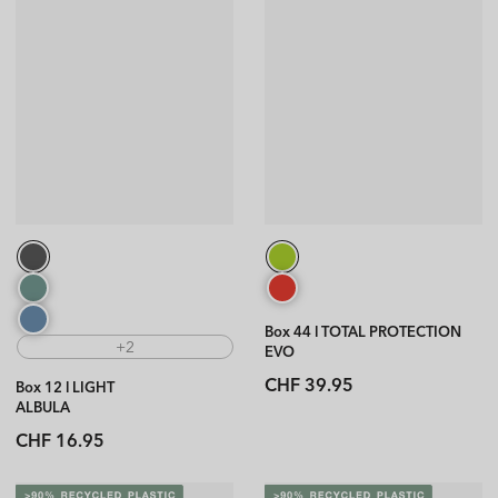
Box 44 l TOTAL PROTECTION
+2
EVO
Normaler
CHF 39.95
Box 12 l LIGHT
Preis
ALBULA
Normaler
CHF 16.95
Preis