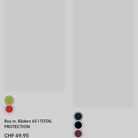
Box m. Rädern 65 l TOTAL
PROTECTION
EVO
Normaler
CHF 49.95