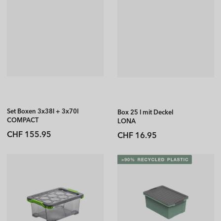
Set Boxen 3x38l + 3x70l
Box 25 l mit Deckel
COMPACT
LONA
Normaler
Normaler
CHF 155.95
CHF 16.95
Preis
Preis