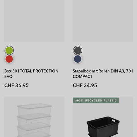
Box 30 l TOTAL PROTECTION
Stapelbox mit Rollen DIN A3, 70 l
EVO
COMPACT
Normaler
Normaler
CHF 36.95
CHF 34.95
Preis
Preis