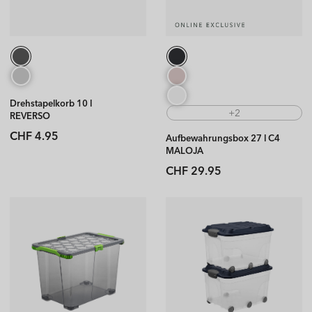
Drehstapelkorb 10 l
+2
REVERSO
Normaler
CHF 4.95
Aufbewahrungsbox 27 l C4
Preis
MALOJA
Normaler
CHF 29.95
Preis