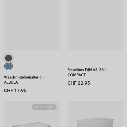
Stapelbox DIN A3, 38 l
COMPACT
Waschmittelbehälter 6 l
Normaler
ALBULA
CHF 22.95
Preis
Normaler
CHF 17.95
Preis
Ausverkauft