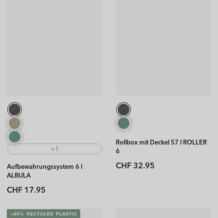
Rollbox mit Deckel 57 l ROLLER
+1
6
Normaler
CHF 32.95
Aufbewahrungssystem 6 l
Preis
ALBULA
Normaler
CHF 17.95
Preis