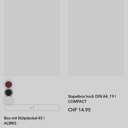
Stapelbox hoch DIN A4, 19 l
COMPACT
+1
Normaler
CHF 14.95
Preis
Box mit Stülpdeckel 45 l
ALBRIS