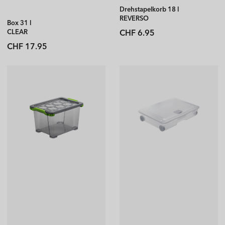
Drehstapelkorb 18 l
REVERSO
Box 31 l
Normaler
CLEAR
CHF 6.95
Preis
Normaler
CHF 17.95
Preis