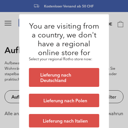
Direkt
zum
Schweizer Markenqualität
Inhalt
Sprache
You are visiting from
Warenko
DE
0
a country, we don't
have a regional
Kategorie:
Aufbewahrungsboxen
online store for
Select your regional Rotho store now:
Aufbewahrungsboxen schaffen schnell mehr Ordnung in
Wohnräumen, Schränken, Keller oder Abstellraum. Entdecken Sie
stapelbare, transparente und mobile Boxen mit Deckel, Rollen oder
Lieferung nach
praktischen Griffen.
Deutschland
Aufbewahrung
Filter
Lieferung nach Polen
Alle anzeigen
Aufbewahrungsboxen
Aufbewahrungs
Lieferung nach Italien