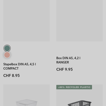
Box DIN A5, 4,2 l
RANGER
Stapelbox DIN A5, 4,5 l
Normaler
COMPACT
CHF 9.95
Preis
Normaler
CHF 8.95
Preis