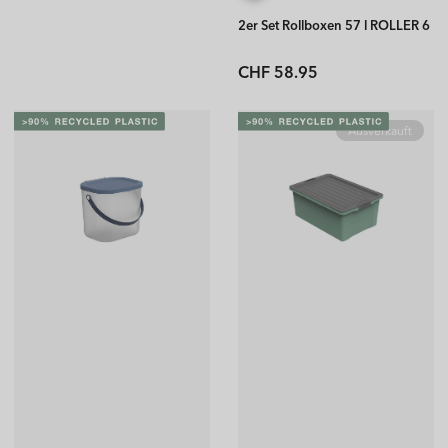
Preis
2er Set Rollboxen 57 l ROLLER 6
Normaler
CHF 58.95
Preis
Ausverkauft