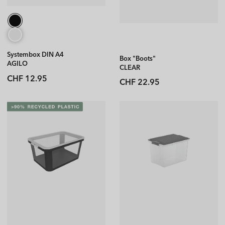
Systembox DIN A4
Box "Boots"
AGILO
CLEAR
Normaler
CHF 12.95
Normaler
CHF 22.95
Preis
Preis