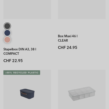
Box Maxi 46 l
CLEAR
Normaler
CHF 24.95
Stapelbox DIN A3, 38 l
Preis
COMPACT
Normaler
CHF 22.95
Preis