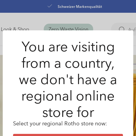
Schweizer Markenqualität
Look & Shop
Zero Waste Vision
You are visiting
from a country,
we don't have a
regional online
store for
Select your regional Rotho store now: