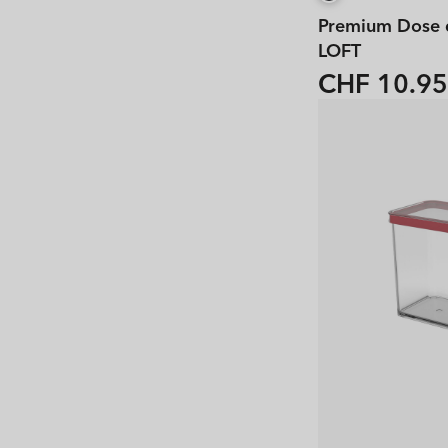
Premium Dose q
LOFT
CHF 10.95
Normaler
Preis