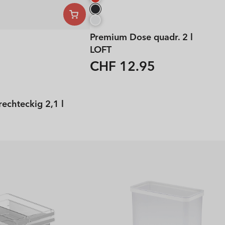
Premium Dose quadr. 2 l
LOFT
CHF 12.95
Normaler
Preis
echteckig 2,1 l