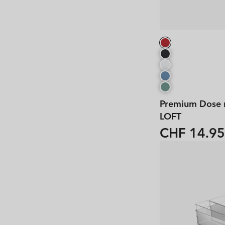
Premium Dose r
LOFT
CHF 14.95
Normaler
Preis