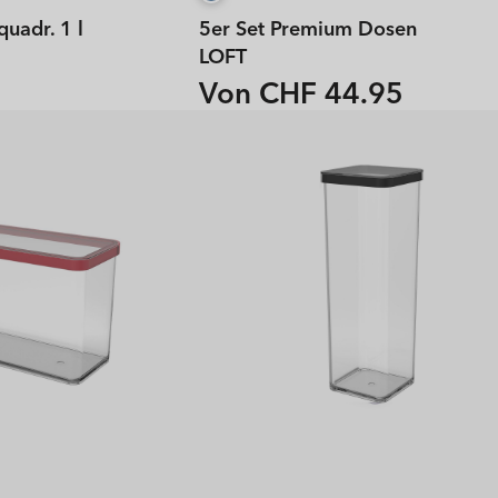
uadr. 1 l
5er Set Premium Dosen
LOFT
Von CHF 44.95
Normaler
Preis