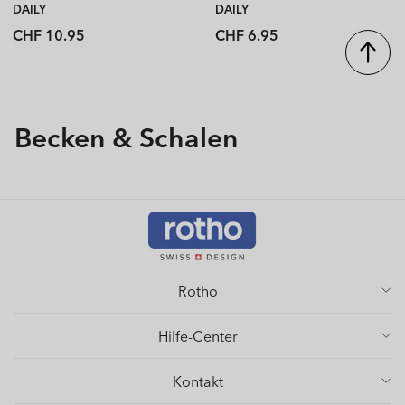
DAILY
DAILY
Normaler
Normaler
CHF 10.95
CHF 6.95
Preis
Preis
Kategorie:
Becken & Schalen
Rotho
Hilfe-Center
Kontakt