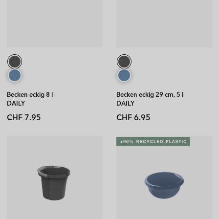
Becken eckig 8 l
Becken eckig 29 cm, 5 l
DAILY
DAILY
Normaler
Normaler
CHF 7.95
CHF 6.95
Preis
Preis