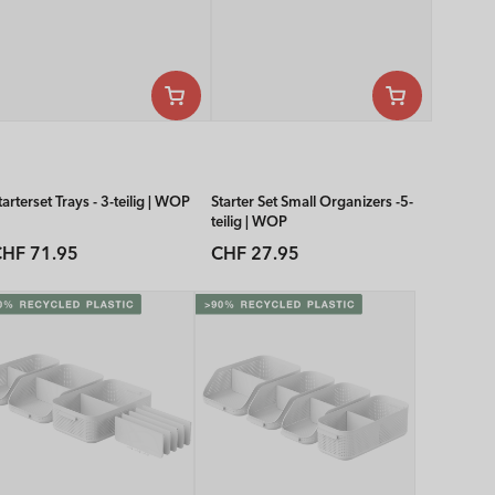
tarterset Trays - 3-teilig | WOP
Starter Set Small Organizers -5-
teilig | WOP
Normaler
Normaler
HF 71.95
CHF 27.95
reis
Preis