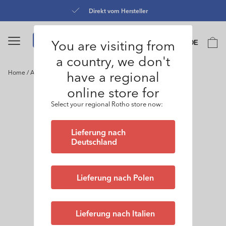
Direkt
zum
r
Kostenloser Versand ab 
Inhalt
Sprache
You are visiting from
Warenko
DE
0
a country, we don't
have a regional
Home
/
Archivbox Dokumentenorganizer MY PAPER Plus
online store for
oduktinformationen
ringen
Select your regional Rotho store now:
Lieferung nach
Deutschland
Lieferung nach Polen
Lieferung nach Italien