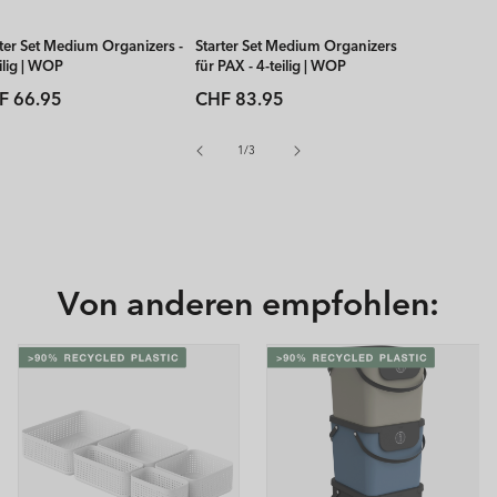
rter Set Medium Organizers -
Starter Set Medium Organizers
ilig | WOP
für PAX - 4-teilig | WOP
rmaler
Normaler
F 66.95
CHF 83.95
is
Preis
von
1
/
3
Von anderen empfohlen: