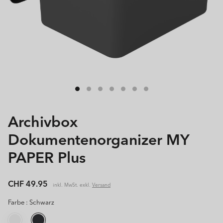
Archivbox
Dokumentenorganizer MY
PAPER Plus
Normaler
CHF 49.95
inkl. MwSt. exkl.
Versand
Preis
Farbe :
Schwarz