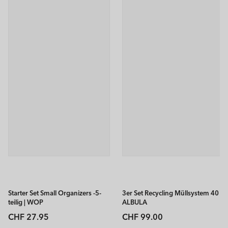
Starter Set Small Organizers -5-
3er Set Recycling Müllsystem 40 l
teilig | WOP
ALBULA
Normaler
Normaler
CHF 27.95
CHF 99.00
Preis
Preis