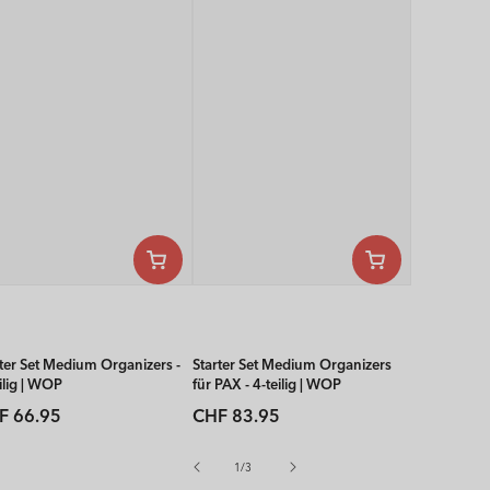
rter Set Medium Organizers -
Starter Set Medium Organizers
ilig | WOP
für PAX - 4-teilig | WOP
rmaler
Normaler
F 66.95
CHF 83.95
is
Preis
von
1
/
3