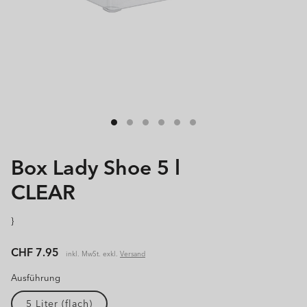
Box Lady Shoe 5 l
CLEAR
}
Normaler
CHF 7.95
inkl. MwSt. exkl.
Versand
Preis
Ausführung
5 Liter (flach)