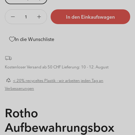
In den Einkaufswagen
Verringere
Erhöhe
die
die
Menge
Menge
für
für
In die Wunschliste
Box
Box
Lady
Lady
Shoe
Shoe
5
5
Kostenloser Versand ab 50 CHF
Lieferung: 10 - 12. August
l
l
CLEAR
CLEAR
< 20% recyceltes Plastik - wir arbeiten jeden Tag an
Verbesserungen
Rotho
Aufbewahrungsbox