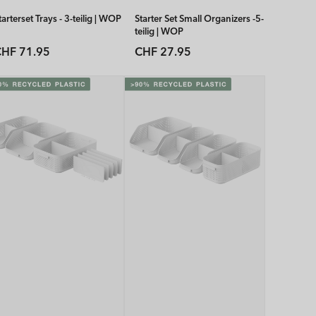
tarterset Trays - 3-teilig | WOP
Starter Set Small Organizers -5-
teilig | WOP
Normaler
Normaler
HF 71.95
CHF 27.95
reis
Preis