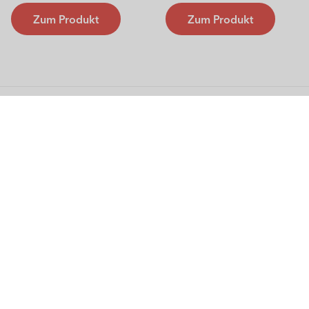
Zum Produkt
Zum Produkt
Rotho
Hilfe-Center
Kontakt
Unsere sicheren Zahlungsarten
Zahlungsmethoden