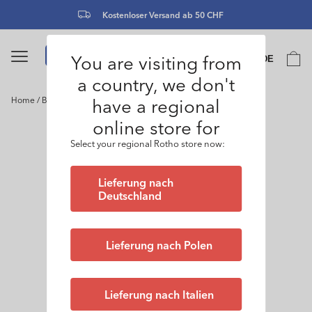
Direkt
zum
Kostenloser Versand ab 50 CHF
Inhalt
Sprache
You are visiting from
Warenko
DE
0
a country, we don't
have a regional
Home
/
Box Lady Shoe 5 l CLEAR
online store for
oduktinformationen
ringen
Select your regional Rotho store now:
Lieferung nach
Deutschland
Lieferung nach Polen
Lieferung nach Italien