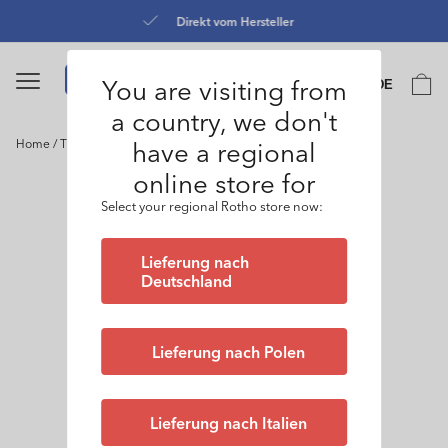
Direkt
zum
Direkt vom Hersteller
Inhalt
Sprache
You are visiting from
Warenko
DE
0
a country, we don't
have a regional
Home
/
Tierfutter Schüttdose 4,1 l FLO
online store for
oduktinformationen
ringen
Select your regional Rotho store now:
Lieferung nach
Deutschland
Lieferung nach Polen
Lieferung nach Italien