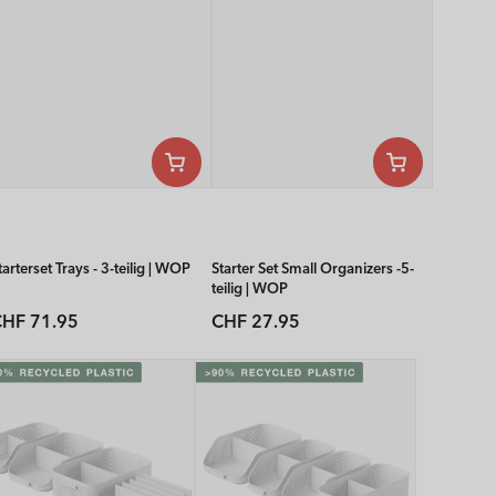
tarterset Trays - 3-teilig | WOP
Starter Set Small Organizers -5-
teilig | WOP
Normaler
Normaler
HF 71.95
CHF 27.95
reis
Preis