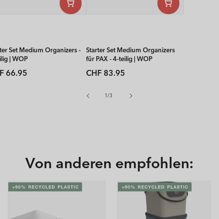
rter Set Medium Organizers -
Starter Set Medium Organizers
ilig | WOP
für PAX - 4-teilig | WOP
rmaler
Normaler
F 66.95
CHF 83.95
is
Preis
von
1
/
3
Von anderen empfohlen: