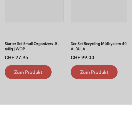
Starter Set Small Organizers -5-
3er Set Recycling Müllsystem 40 l
teilig | WOP
ALBULA
Normaler
Normaler
CHF 27.95
CHF 99.00
Preis
Preis
Zum Produkt
Zum Produkt
Rotho