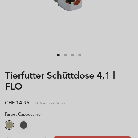
Tierfutter Schüttdose 4,1 l
FLO
Normaler
CHF 14.95
inkl. MwSt. exkl.
Versand
Preis
Farbe :
Cappuccino