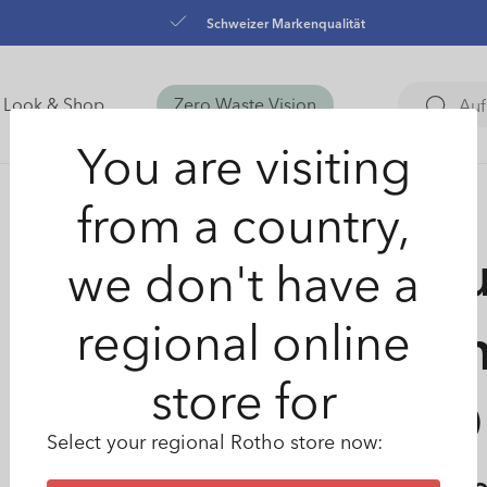
Schweizer Markenqualität
Look & Shop
Zero Waste Vision
You are visiting
from a country,
Sch
we don't have a
regional online
klei
store for
FRO
Select your regional Rotho store now: