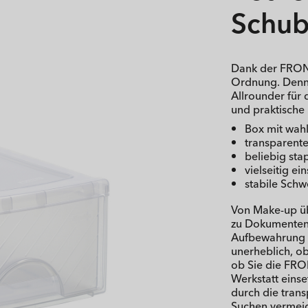
Schub
Dank der FRON
Ordnung. Denn 
Allrounder für 
und praktische 
Box mit wah
transparent
beliebig sta
vielseitig ei
stabile Schw
Von Make-up üb
zu Dokumenten i
Aufbewahrung d
unerheblich, o
ob Sie die FRO
Werkstatt einse
durch die trans
Suchen vermeid