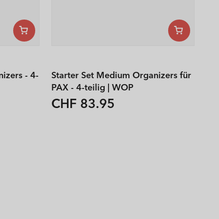
izers - 4-
Starter Set Medium Organizers für
PAX - 4-teilig | WOP
CHF 83.95
Normaler
Preis