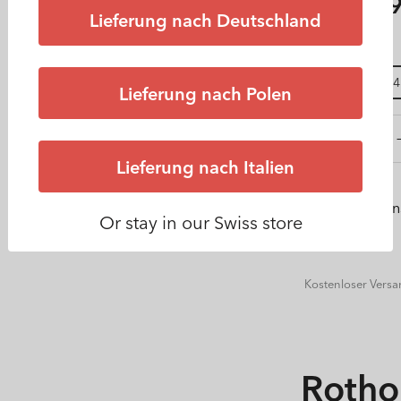
Normale
CHF 15.
Lieferung nach Deutschland
Preis
Ausführung
35 x 26 x 14
Lieferung nach Polen
Verringere
Lieferung nach Italien
die
Menge
für
In die Wun
Or stay in our Swiss store
Schublade
klein
FRONTB
Kostenloser Vers
Roth