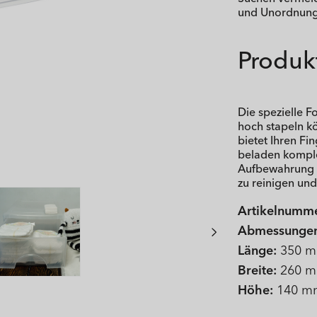
und Unordnung 
Produkt
Die spezielle 
hoch stapeln kö
bietet Ihren Fi
beladen komplet
Aufbewahrung vo
zu reinigen und
Artikelnumme
Abmessunge
Länge:
350 
Breite:
260 
Höhe:
140 m