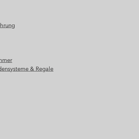
hrung
immer
densysteme & Regale