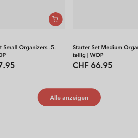
et Small Organizers -5-
Starter Set Medium Organ
WOP
teilig | WOP
7.95
CHF 66.95
er
Normaler
Preis
Alle anzeigen