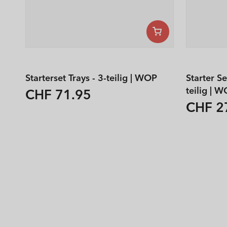
Starterset Trays - 3-teilig | WOP
Starter S
teilig | 
CHF 71.95
Normaler
CHF 2
Normal
Preis
Preis