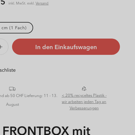
r
95
inkl. MwSt. exkl.
Versand
 cm (1 Fach)
In den Einkaufswagen
Erhöhe
die
Menge
für
schliste
nbox
Schubladenbox
klein
OX
FRONTBOX
< 20% recyceltes Plastik -
and ab 50 CHF
Lieferung: 11 - 13.
wir arbeiten jeden Tag an
August
Verbesserungen
o FRONTBOX mit