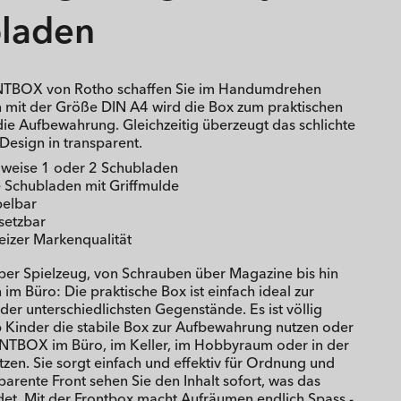
laden
TBOX von Rotho schaffen Sie im Handumdrehen
mit der Größe DIN A4 wird die Box zum praktischen
die Aufbewahrung. Gleichzeitig überzeugt das schlichte
Design in transparent.
lweise 1 oder 2 Schubladen
e Schubladen mit Griffmulde
pelbar
nsetzbar
eizer Markenqualität
er Spielzeug, von Schrauben über Magazine bis hin
m Büro: Die praktische Box ist einfach ideal zur
er unterschiedlichsten Gegenstände. Es ist völlig
b Kinder die stabile Box zur Aufbewahrung nutzen oder
NTBOX im Büro, im Keller, im Hobbyraum oder in der
tzen. Sie sorgt einfach und effektiv für Ordnung und
parente Front sehen Sie den Inhalt sofort, was das
et. Mit der Frontbox macht Aufräumen endlich Spass -