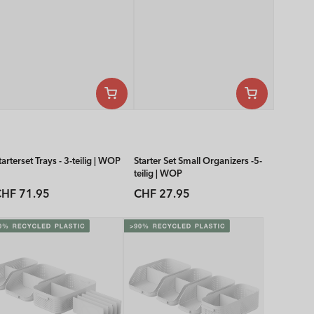
tarterset Trays - 3-teilig | WOP
Starter Set Small Organizers -5-
teilig | WOP
Normaler
Normaler
HF 71.95
CHF 27.95
reis
Preis