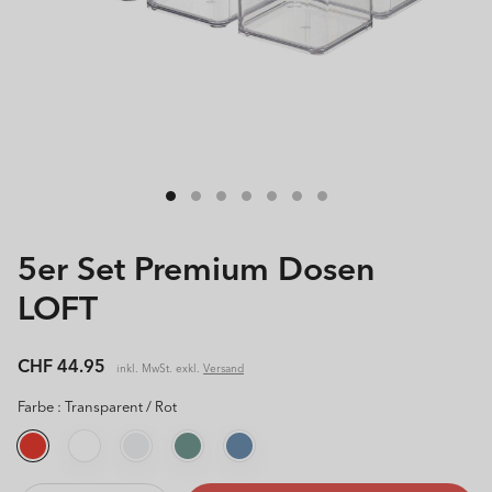
5er Set Premium Dosen
LOFT
Normaler
CHF 44.95
inkl. MwSt. exkl.
Versand
Preis
Farbe :
Transparent / Rot