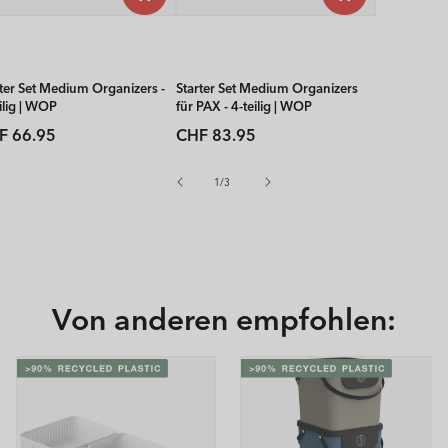
rter Set Medium Organizers -
Starter Set Medium Organizers
ilig | WOP
für PAX - 4-teilig | WOP
rmaler
Normaler
F 66.95
CHF 83.95
is
Preis
von
1
/
3
Von anderen empfohlen: