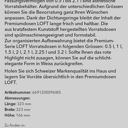
Fassungsvermögen von 0.5 l bis 2.1 l sind ästhetische
Vorratsbehälter. Aufgrund der unterschiedlichen Grössen
können Sie die Bevorratung ganz Ihren Wünschen
anpassen. Dank der Dichtungsringe bleibt der Inhalt der
Premiumdosen LOFT lange frisch und haltbar. Die
aus kratzfestem Kunststoff hergestellten Vorratsdosen
sind spülmaschinengeeignet und formstabil.
Zur organisierten Aufbewahrung bietet die Premium-
Serie LOFT Vorratsdosen in folgenden Grössen: 0.5 l, 1 l,
1.5 l, 2 l, 2.1 l, 2.25 l und 3.2 l. Sollte Ihnen das rote
Highlight nicht zusagen, können Sie auf die schlicht-
elegante Form in Weiss zurückgreifen.
Holen Sie sich Schweizer Markenqualität ins Haus und
lagern Sie Vorräte übersichtlich in den Premiumdosen
LOFT.
Artikelnummer:
6691200096WS
Abmessungen:
Länge:
323 mm
Breite:
223 mm
Höhe:
166 mm
Zu finden in: