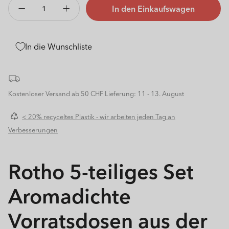
In den Einkaufswagen
Verringere
Erhöhe
die
die
Menge
Menge
für
für
In die Wunschliste
5er
5er
Set
Set
Premium
Premium
Dosen
Dosen
Kostenloser Versand ab 50 CHF
Lieferung: 11 - 13. August
LOFT
LOFT
< 20% recyceltes Plastik - wir arbeiten jeden Tag an
Verbesserungen
Rotho 5-teiliges Set
Aromadichte
Vorratsdosen aus der