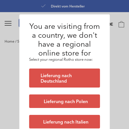
Direkt
zum
Direkt vom Hersteller
Inhalt
Sprache
You are visiting from
Warenko
DE
0
a country, we don't
have a regional
Home
/
5er Set Premium Dosen LOFT
online store for
oduktinformationen
ringen
Select your regional Rotho store now:
Lieferung nach
Deutschland
Lieferung nach Polen
Lieferung nach Italien