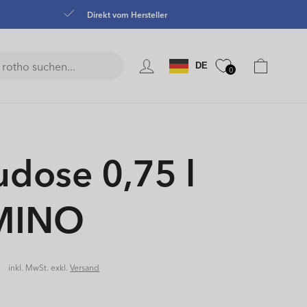
Direkt vom Hersteller
Sprache
Warenkorb
DE
0
udose 0,75 l
MINO
r
5
inkl. MwSt. exkl.
Versand