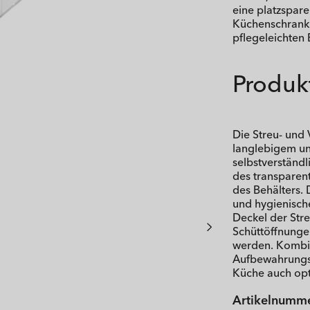
eine platzspar
Küchenschrank 
pflegeleichten 
Produkt
Die Streu- und
langlebigem un
selbstverständl
des transparent
des Behälters. 
und hygienisch
Deckel der Stre
Schüttöffnunge
werden. Kombin
Aufbewahrungssy
Küche auch opt
Artikelnumme