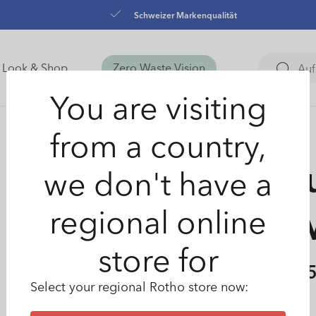
Schweizer Markenqualität
Look & Shop
Zero Waste Vision
You are visiting
from a country,
Stre
we don't have a
regional online
DO
store for
Normale
CHF 6.5
Select your regional Rotho store now:
Preis
Farbe :
Grün