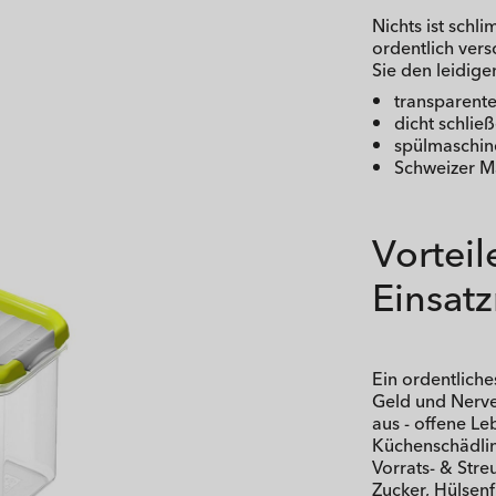
Nichts ist schl
ordentlich ver
Sie den leidig
transparent
dicht schlie
spülmaschin
Schweizer M
Vortei
Einsat
Ein ordentlich
Geld und Nerve
aus - offene L
Küchenschädlin
Vorrats- & Str
Zucker, Hülsenf