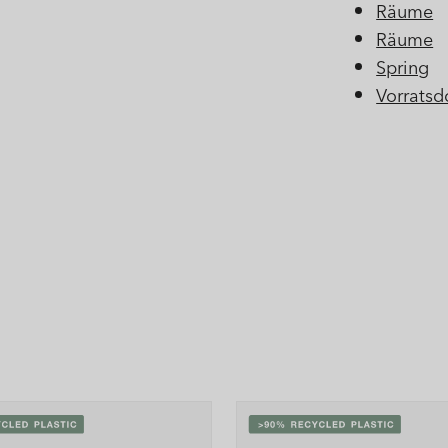
Räume
Räume
Spring
Vorratsd