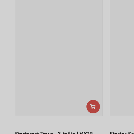
Starterset Trays - 3-teilig | WOP
Starter S