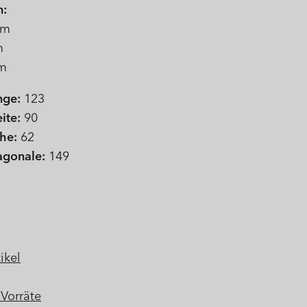
n:
mm
m
m
nge:
123
ite:
90
he:
62
agonale:
149
ikel
Vorräte