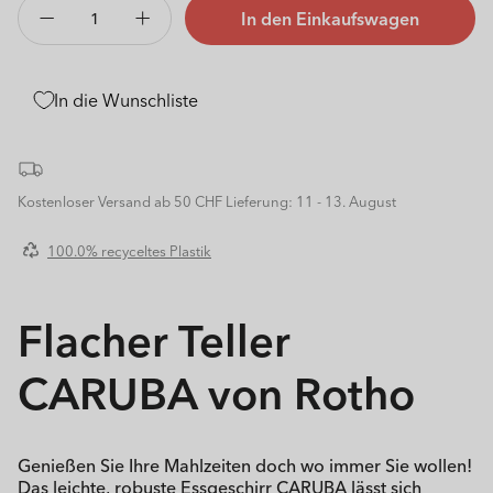
In den Einkaufswagen
Verringere
Erhöhe
die
die
Menge
Menge
für
für
In die Wunschliste
Teller
Teller
tief
tief
21
21
cm
cm
Kostenloser Versand ab 50 CHF
Lieferung: 11 - 13. August
CARUBA
CARUBA
100.0% recyceltes Plastik
Flacher Teller
CARUBA von Rotho
Genießen Sie Ihre Mahlzeiten doch wo immer Sie wollen!
Das leichte, robuste Essgeschirr CARUBA lässt sich