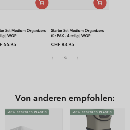
rter Set Medium Organizers -
Starter Set Medium Organizers
ilig | WOP
für PAX - 4-teilig | WOP
rmaler
Normaler
F 66.95
CHF 83.95
is
Preis
von
1
/
3
Von anderen empfohlen: