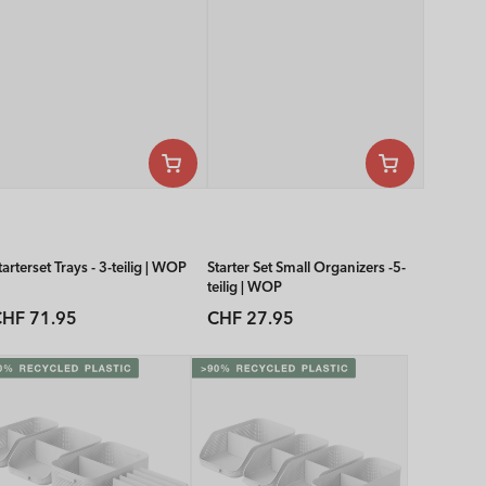
tarterset Trays - 3-teilig | WOP
Starter Set Small Organizers -5-
teilig | WOP
Normaler
Normaler
HF 71.95
CHF 27.95
reis
Preis