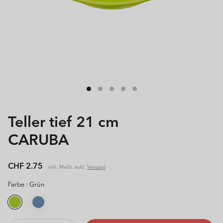
Teller tief 21 cm
CARUBA
Normaler
CHF 2.75
inkl. MwSt. exkl.
Versand
Preis
Farbe :
Grün