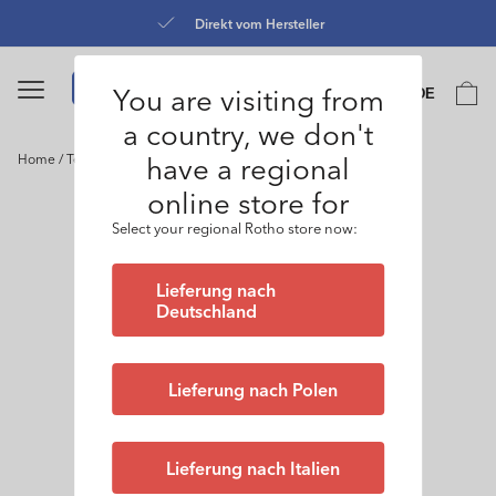
Direkt
zum
Direkt vom Hersteller
Inhalt
Sprache
You are visiting from
Warenko
DE
0
a country, we don't
have a regional
Home
/
Teller tief 21 cm CARUBA
online store for
oduktinformationen
ringen
Select your regional Rotho store now:
Lieferung nach
Deutschland
Lieferung nach Polen
Lieferung nach Italien