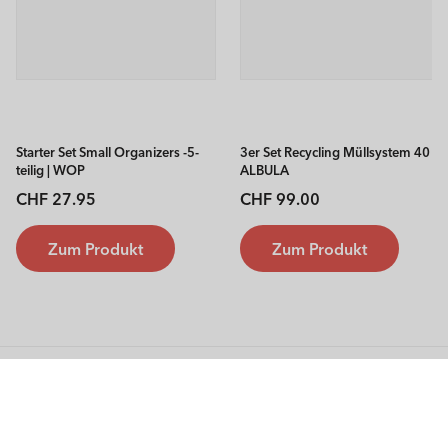
Starter Set Small Organizers -5-
3er Set Recycling Müllsystem 40 l
teilig | WOP
ALBULA
Normaler
Normaler
CHF 27.95
CHF 99.00
Preis
Preis
Zum Produkt
Zum Produkt
Rotho