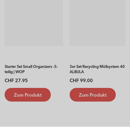
Starter Set Small Organizers -5-
3er Set Recycling Müllsystem 40 l
teilig | WOP
ALBULA
Normaler
Normaler
CHF 27.95
CHF 99.00
Preis
Preis
Zum Produkt
Zum Produkt