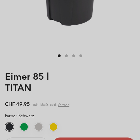
Eimer 85 l
TITAN
Normaler
CHF 49.95
inkl. MwSt. exkl.
Versand
Preis
Farbe :
Schwarz