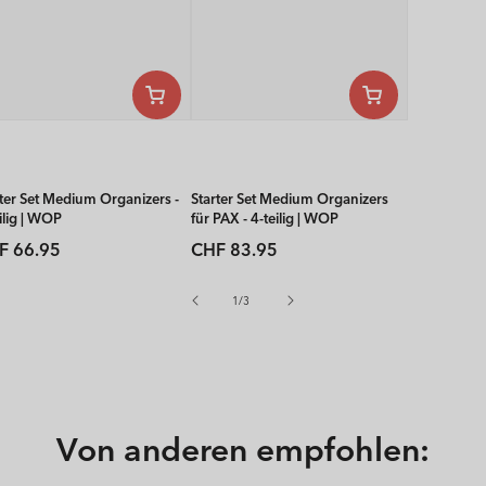
rter Set Medium Organizers -
Starter Set Medium Organizers
ilig | WOP
für PAX - 4-teilig | WOP
rmaler
Normaler
F 66.95
CHF 83.95
is
Preis
von
1
/
3
Von anderen empfohlen: