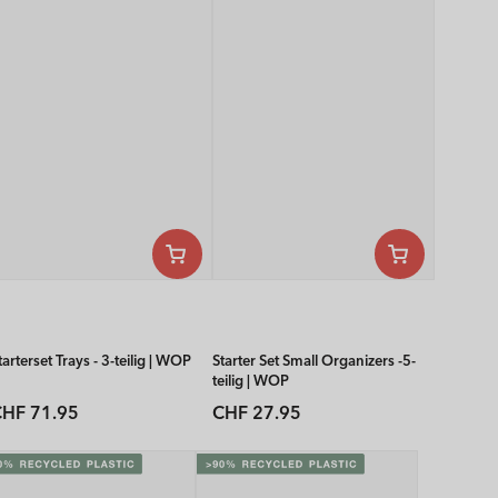
tarterset Trays - 3-teilig | WOP
Starter Set Small Organizers -5-
teilig | WOP
Normaler
Normaler
HF 71.95
CHF 27.95
reis
Preis