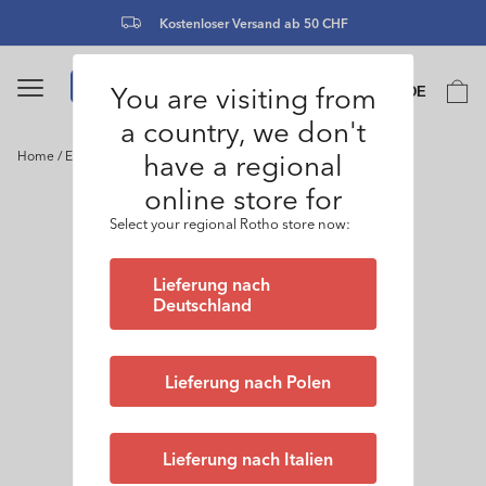
Direkt
zum
Kostenloser Versand ab 50 CHF
Inhalt
Sprache
You are visiting from
Warenko
DE
0
a country, we don't
have a regional
Home
/
Eimer 85 l TITAN
online store for
oduktinformationen
ringen
Select your regional Rotho store now:
Lieferung nach
Deutschland
Lieferung nach Polen
Lieferung nach Italien